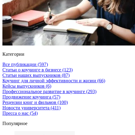
Категории
Все публикации
(597)
Статьи о коучинге в бизнесе
(123)
Статьи наших выпускников
(87)
Коучинг для личной эффективности и жизни
(66)
Кейсы выпускников
(6)
Профессиональное развитие в коучинге
(293)
Продвижение коучинга
(57)
Рецензии книг и фильмов
(100)
Новости университета
(411)
Пресса о нас
(54)
Популярное