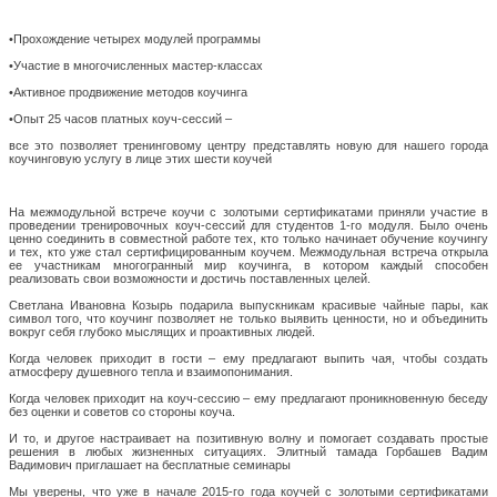
•
Прохождение четырех модулей программы
•
Участие в многочисленных мастер-классах
•
Активное продвижение методов коучинга
•
Опыт 25 часов платных коуч-сессий –
все это позволяет тренинговому центру представлять новую для нашего города
коучинговую услугу в лице этих шести коучей
На межмодульной встрече коучи с золотыми сертификатами приняли участие в
проведении тренировочных коуч-сессий для студентов 1-го модуля. Было очень
ценно соединить в совместной работе тех, кто только начинает обучение коучингу
и тех, кто уже стал сертифицированным коучем. Межмодульная встреча открыла
ее участникам многогранный мир коучинга, в котором каждый способен
реализовать свои возможности и достичь поставленных целей.
Светлана Ивановна Козырь подарила выпускникам красивые чайные пары, как
символ того, что коучинг позволяет не только выявить ценности, но и объединить
вокруг себя глубоко мыслящих и проактивных людей.
Когда человек приходит в гости – ему предлагают выпить чая, чтобы создать
атмосферу душевного тепла и взаимопонимания.
Когда человек приходит на коуч-сессию – ему предлагают проникновенную беседу
без оценки и советов со стороны коуча.
И то, и другое настраивает на позитивную волну и помогает создавать простые
решения в любых жизненных ситуациях. Элитный тамада Горбашев Вадим
Вадимович приглашает на бесплатные семинары
Мы уверены, что уже в начале 2015-го года коучей с золотыми сертификатами