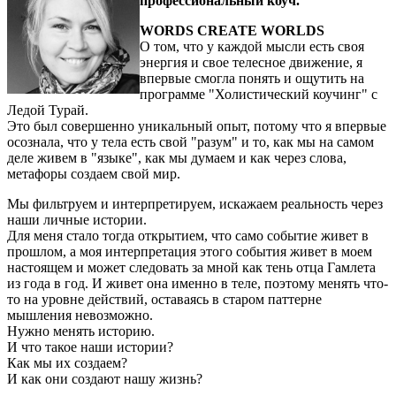
профессиональный коуч.
WORDS CREATE WORLDS
О том, что у каждой мысли есть своя
энергия и свое телесное движение, я
впервые смогла понять и ощутить на
программе "Холистический коучинг" с
Ледой Турай.
Это был совершенно уникальный опыт, потому что я впервые
осознала, что у тела есть свой "разум" и то, как мы на самом
деле живем в "языке", как мы думаем и как через слова,
метафоры создаем свой мир.
Мы фильтруем и интерпретируем, искажаем реальность через
наши личные истории.
Для меня стало тогда открытием, что само событие живет в
прошлом, а моя интерпретация этого события живет в моем
настоящем и может следовать за мной как тень отца Гамлета
из года в год. И живет она именно в теле, поэтому менять что-
то на уровне действий, оставаясь в старом паттерне
мышления невозможно.
Нужно менять историю.
И что такое наши истории?
Как мы их создаем?
И как они создают нашу жизнь?