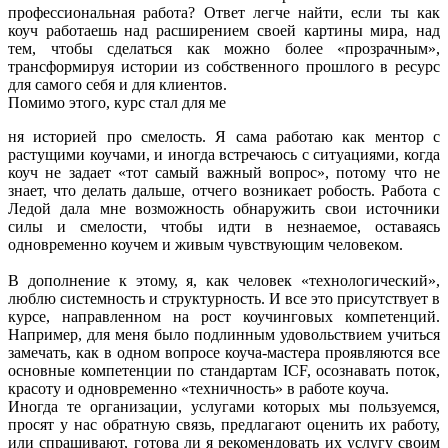
профессиональная работа? Ответ легче найти, если ты как
коуч работаешь над расширением своей картины мира, над
тем, чтобы сделаться как можно более «прозрачным»,
трансформируя истории из собственного прошлого в ресурс
для самого себя и для клиентов.
Помимо этого, курс стал для ме
ня историей про смелость. Я сама работаю как ментор с
растущими коучами, и иногда встречаюсь с ситуациями, когда
коуч не задает «тот самый важный вопрос», потому что не
знает, что делать дальше, отчего возникает робость. Работа с
Ледой дала мне возможность обнаружить свои источники
силы и смелости, чтобы идти в незнаемое, оставаясь
одновременно коучем и живым чувствующим человеком.
В дополнение к этому, я, как человек «технологический»,
люблю системность и структурность. И все это присутствует в
курсе, направленном на рост коучинговых компетенций.
Например, для меня было подлинным удовольствием учиться
замечать, как в одном вопросе коуча-мастера проявляются все
основные компетенции по стандартам ICF, осознавать поток,
красоту и одновременно «техничность» в работе коуча.
Иногда те организации, услугами которых мы пользуемся,
просят у нас обратную связь, предлагают оценить их работу,
или спрашивают, готова ли я рекомендовать их услугу своим