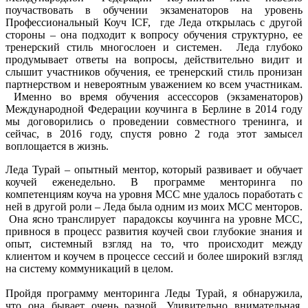
поучаствовать в обучении экзаменаторов на уровень
Профессиональный Коуч ICF, где Леда открылась с другой
стороны – она подходит к вопросу обучения структурно, ее
тренерский стиль многослоен и системен. Леда глубоко
продумывает ответы на вопросы, действительно видит и
слышит участников обучения, ее тренерский стиль пронизан
партнерством и невероятным уважением ко всем участникам.
Именно во время обучения ассессоров (экзаменаторов)
Международной Федерации коучинга в Берлине в 2014 году
мы договорились о проведении совместного тренинга, и
сейчас, в 2016 году, спустя ровно 2 года этот замысел
воплощается в жизнь.
Леда Турай – опытный ментор, который развивает и обучает
коучей еженедельно. В программе менторинга по
компетенциям коуча на уровня МСС мне удалось поработать с
ней в другой роли – Леда была одним из моих МСС менторов.
Она ясно транслирует парадоксы коучинга на уровне МСС,
привнося в процесс развития коучей свои глубокие знания и
опыт, системный взгляд на то, что происходит между
клиентом и коучем в процессе сессий и более широкий взгляд
на систему коммуникаций в целом.
Пройдя программу менторинга Леды Турай, я обнаружила,
что она бывает очень разной. Удивительно внимательная,