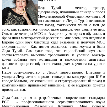
Леда Турай – ментор, тренер,
супервайзер, публичный спикер и посол
Международной Федерации коучинга. Я
познакомилась с Ледой Турай несколько
лет назад, фактически узнав о ней до
того, как встретилась лично, даже раньше, чем узнала ее имя.
Опытные менторы МСС из Америки, у которых я обучалась и
брала цикл ментор-сессий рассказали мне о том, что недавно в
Европе один коуч блестяще сдал экзамены и получил МСС
аккредитацию. Как потом оказалось, этим коучем и была
Леда Турай. Сам факт того, что европейский коуч смог
соответствовать высоким требованиям к уровню Мастер-
коуча добавил мне мотивации и вдохновения двигаться
дальше в процессе обучения стандартам коучинга на уровне
МСС.
Наше сотрудничество с Ледой многогранно. Впервые я
увидела Леду лично в роли спикера на конференции ICF в
городе Мальмо, ее спокойный и структурированный поход в
коммуникации привлекает внимание, к ее мудрости хочется
прислушаться.
Леда была одним из разработчиков современного стандарта
РСС - профессионального сертифицированного коуча
Международной Федерации Коучинга. Мне повезло