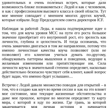
удивительных и очень полезных встреч, которые дали
возможность ближе познакомиться с Ледой и как с человеком,
и как с профессионалом высокого класса в своей области. Тут
мое мнение совпадает с мнением многих других коучей,
которые избрали Леду Председателем совета директоров ICF.
Наблюдая за работой Леды, я нашла подтверждение идее о
том, что для коуча уровня MCC на пути его роста большое
значение приобретает его внутренний рост, его зрелость как
личности, глубина и целостность. И тогда осознаешь, что
очень заманчиво двигаться в том же направлении, потому что
именно личностные качества коуча позволяют (или не
позволяют) его клиентам учиться думать по-другому,
обнаруживать паттерны мышления и поведения, ведущие к
желаемым изменениям или препятствующие им. Сила
личности коуча в значительной степени определяет, насколько
действительно безопасно чувствует себя клиент, какой вопрос
будет задан, что именно будет услышано…
Встречи с Ледой давали множество поводов для открытий – в
том, что я создаю как коуч во время сессии и как на это влияет
мое состояние, мои текущие жизненные обстоятельства и
даже мое прошлое, которое во многом определяет ту карту
мира, с которой я иду по жизни. Где грань, за которой
заканчивается моя личная история и начинается