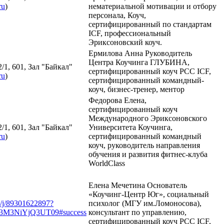
ru
)
нематериальной мотивации и отбору
персонала, Коуч,
сертифицированный по стандартам
ICF, профессиональный
Эриксоновский коуч.
Ермилова Анна Руководитель
Центра Коучинга ГЛУБИНА,
/1, 601, Зал "Байкал"
сертифицированный коуч РCC ICF,
ru
)
сертифицированный командный-
коуч, бизнес-тренер, ментор
Федорова Елена,
сертифицированный коуч
Международного Эриксоновского
/1, 601, Зал "Байкал"
Университета Коучинга,
ru
)
сертифицированный командный
коуч, руководитель направления
обучения и развития фитнес-клуба
WorldClass
Елена Мечетина Основатель
«Коучинг-Центр Юг», социальный
s/j/89301622897?
психолог (МГУ им.Ломоносова),
M3NiYjQ3UT09#success
консультант по управлению,
сертифицированный коуч PСС ICF,