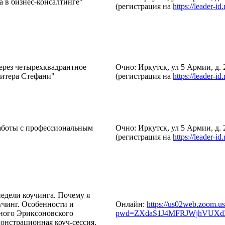
 в бизнес-консалтинге"
(регистрация на
https://leader-id.
ерез четырехквадрантное
Очно: Иркутск, ул 5 Армии, д. 2
итера Стефани"
(регистрация на
https://leader-id.
аботы с профессиональным
Очно: Иркутск, ул 5 Армии, д. 2
(регистрация на
https://leader-id.
едели коучинга. Почему я
чинг. Особенности и
Онлайн:
https://us02web.zoom.u
ного Эриксоновского
pwd=ZXdaS1J4MFRJWjhVUXd3
онстрационная коуч-сессия.