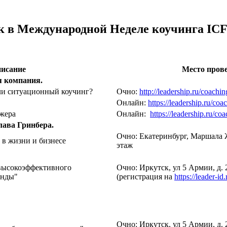
 в Международной Неделе коучинга ICF
исание
Место пров
я компания.
ли ситуационный коучинг?
Очно:
http://leadership.ru/coachi
Онлайн:
https://leadership.ru/co
жера
Онлайн:
https://leadership.ru/c
лава Гринбера.
Очно: Екатеринбург, Маршала Жу
 в жизни и бизнесе
этаж
 высокоэффективного
Очно: Иркутск, ул 5 Армии, д. 2
анды"
(регистрация на
https://leader-id.
Очно: Иркутск, ул 5 Армии, д. 2