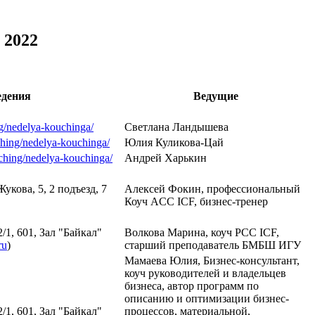
 2022
едения
Ведущие
ng/nedelya-kouchinga/
Светлана Ландышева
aching/nedelya-kouchinga/
Юлия Куликова-Цай
oaching/nedelya-kouchinga/
Андрей Харькин
кова, 5, 2 подъезд, 7
Алексей Фокин, профессиональный
Коуч ACC ICF, бизнес-тренер
/1, 601, Зал "Байкал"
Волкова Марина, коуч PCC ICF,
ru
)
старший преподаватель БМБШ ИГУ
Мамаева Юлия, Бизнес-консультант,
коуч руководителей и владельцев
бизнеса, автор программ по
описанию и оптимизации бизнес-
/1, 601, Зал "Байкал"
процессов, материальной,