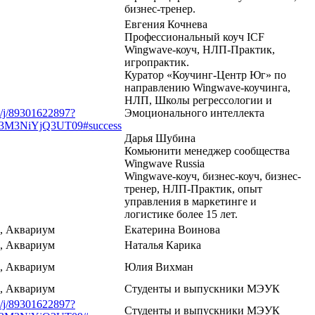
бизнес-тренер.
Евгения Кочнева
Профессиональный коуч ICF
Wingwave-коуч, НЛП-Практик,
игропрактик.
Куратор «Коучинг-Центр Юг» по
направлению Wingwave-коучинга,
НЛП, Школы регрессологии и
s/j/89301622897?
Эмоционального интеллекта
M3NiYjQ3UT09#success
Дарья Шубина
Комьюнити менеджер сообщества
Wingwave Russia
Wingwave-коуч, бизнес-коуч, бизнес-
тренер, НЛП-Практик, опыт
управления в маркетинге и
логистике более 15 лет.
5, Аквариум
Екатерина Воинова
5, Аквариум
Наталья Карика
5, Аквариум
Юлия Вихман
5, Аквариум
Студенты и выпускники МЭУК
s/j/89301622897?
Студенты и выпускники МЭУК