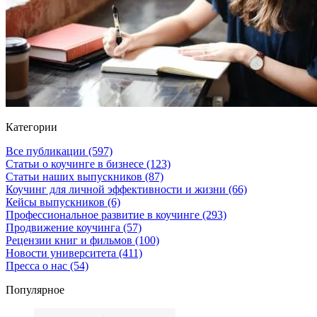
Категории
Все публикации
(597)
Статьи о коучинге в бизнесе
(123)
Статьи наших выпускников
(87)
Коучинг для личной эффективности и жизни
(66)
Кейсы выпускников
(6)
Профессиональное развитие в коучинге
(293)
Продвижение коучинга
(57)
Рецензии книг и фильмов
(100)
Новости университета
(411)
Пресса о нас
(54)
Популярное