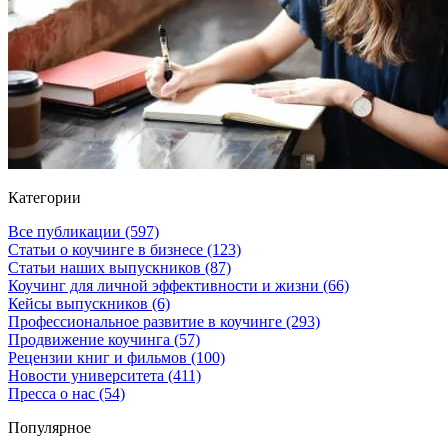
Категории
Все публикации
(597)
Статьи о коучинге в бизнесе
(123)
Статьи наших выпускников
(87)
Коучинг для личной эффективности и жизни
(66)
Кейсы выпускников
(6)
Профессиональное развитие в коучинге
(293)
Продвижение коучинга
(57)
Рецензии книг и фильмов
(100)
Новости университета
(411)
Пресса о нас
(54)
Популярное