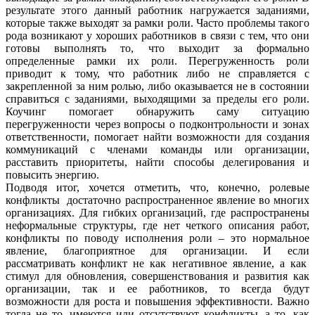
результате этого данный работник нагружается заданиями,
которые также выходят за рамки роли. Часто проблемы такого
рода возникают у хороших работников в связи с тем, что они
готовы выполнять то, что выходит за формально
определенные рамки их роли. Перегруженность роли
приводит к тому, что работник либо не справляется с
закрепленной за ним ролью, либо оказывается не в состоянии
справиться с заданиями, выходящими за пределы его роли.
Коучинг помогает обнаружить саму ситуацию
перегруженности через вопросы о подконтрольности и зонах
ответственности, помогает найти возможности для создания
коммуникаций с членами команды или организации,
расставить приоритеты, найти способы делегирования и
повысить энергию.
Подводя итог, хочется отметить, что, конечно, ролевые
конфликты достаточно распространенное явление во многих
организациях. Для гибких организаций, где распространены
неформальные структуры, где нет четкого описания работ,
конфликты по поводу исполнения роли – это нормальное
явление, благоприятное для организации. И если
рассматривать конфликт не как негативное явление, а как
стимул для обновления, совершенствования и развития как
организации, так и ее работников, то всегда будут
возможности для роста и повышения эффективности. Важно
тогда не то, имеются или отсутствуют конфликты, а то, как