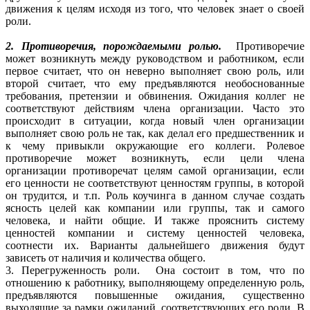
движения к целям исходя из того, что человек знает о своей
роли.
2. Противоречия, порождаемыми ролью.
Противоречие
может возникнуть между руководством и работником, если
первое считает, что он неверно выполняет свою роль, или
второй считает, что ему предъявляются необоснованные
требования, претензии и обвинения. Ожидания коллег не
соответствуют действиям члена организации. Часто это
происходит в ситуации, когда новый член организации
выполняет свою роль не так, как делал его предшественник и
к чему привыкли окружающие его коллеги. Ролевое
противоречие может возникнуть, если цели члена
организации противоречат целям самой организации, если
его ценности не соответствуют ценностям группы, в которой
он трудится, и т.п. Роль коучинга в данном случае создать
ясность целей как компании или группы, так и самого
человека, и найти общие. И также прояснить систему
ценностей компании и систему ценностей человека,
соотнести их. Варианты дальнейшего движения будут
зависеть от наличия и количества общего.
3. Перегруженность роли. Она состоит в том, что по
отношению к работнику, выполняющему определенную роль,
предъявляются повышенные ожидания, существенно
выходящие за рамки ожиданий, соответствующих его роли. В