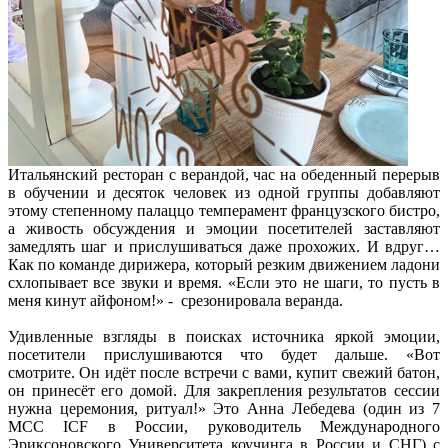
Итальянский ресторан с верандой, час на обеденный перерыв
в обучении и десяток человек из одной группы добавляют
этому степенному палаццо темперамент французского бистро,
а живость обсуждения и эмоции посетителей заставляют
замедлять шаг и прислушиваться даже прохожих. И вдруг…
Как по команде дирижера, который резким движением ладони
схлопывает все звуки и время. «Если это не шаги, то пусть в
меня кинут айфоном!» - срезонировала веранда.
Удивленные взгляды в поисках источника яркой эмоции,
посетители прислушиваются что будет дальше. «Вот
смотрите. Он идёт после встречи с вами, купит свежий батон,
он принесёт его домой. Для закрепления результатов сессии
нужна церемония, ритуал!» Это Анна Лебедева (один из 7
МСС ICF в России, руководитель Международного
Эриксоновского Университета коучинга в России и СНГ) с