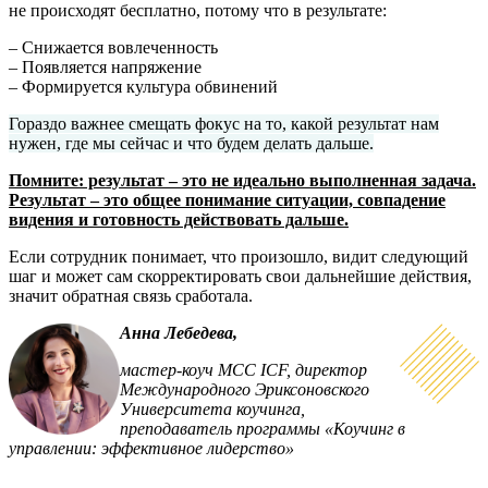
не происходят бесплатно, потому что в результате:
– Снижается вовлеченность
– Появляется напряжение
– Формируется культура обвинений
Гораздо важнее смещать фокус на то, какой результат нам
нужен, где мы сейчас и что будем делать дальше.
Помните: результат – это не идеально выполненная задача.
Результат – это общее понимание ситуации, совпадение
видения и готовность действовать дальше.
Если сотрудник понимает, что произошло, видит следующий
шаг и может сам скорректировать свои дальнейшие действия,
значит обратная связь сработала.
Анна Лебедева,
мастер-коуч МСС ICF, директор
Международного Эриксоновского
Университета коучинга,
преподаватель программы «Коучинг в
управлении: эффективное лидерство»