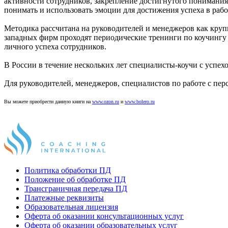
активности сотрудников, закрепление достигнутого понимания
понимать и использовать эмоции для достижения успеха в рабо
Методика рассчитана на руководителей и менеджеров как круп
западных фирм проходят периодические тренинги по коучингу 
личного успеха сотрудников.
В России в течение нескольких лет специалисты-коучи с успе
Для руководителей, менеджеров, специалистов по работе с пе
Вы можете приобрести данную книги на
www.ozon.ru
и
www.bolero.ru
Политика обработки ПД
Положение об обработке ПД
Трансграничная передача ПД
Платежные реквизиты
Образовательная лицензия
Оферта об оказании консультационных услуг
Оферта об оказании образовательных услуг