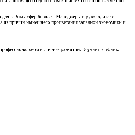
 Книга посвящена одной из важнейших его сторон - умению
а для ра3ных сфер бизнеса. Менеджеры и руководители
дна из причин нынешнего процветания западной экономики и
в профессиональном и личном развитии.
Коучинг учебник.