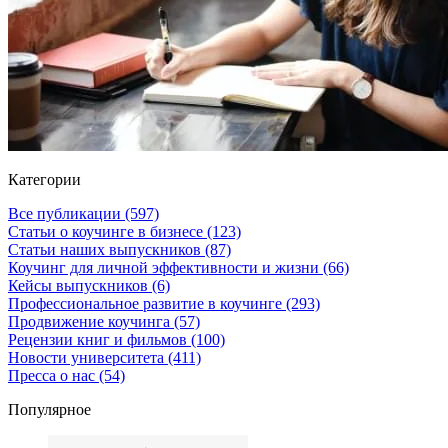
Категории
Все публикации
(597)
Статьи о коучинге в бизнесе
(123)
Статьи наших выпускников
(87)
Коучинг для личной эффективности и жизни
(66)
Кейсы выпускников
(6)
Профессиональное развитие в коучинге
(293)
Продвижение коучинга
(57)
Рецензии книг и фильмов
(100)
Новости университета
(411)
Пресса о нас
(54)
Популярное