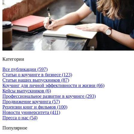
Категории
Все публикации
(597)
Статьи о коучинге в бизнесе
(123)
Статьи наших выпускников
(87)
Коучинг для личной эффективности и жизни
(66)
Кейсы выпускников
(6)
Профессиональное развитие в коучинге
(293)
Продвижение коучинга
(57)
Рецензии книг и фильмов
(100)
Новости университета
(411)
Пресса о нас
(54)
Популярное