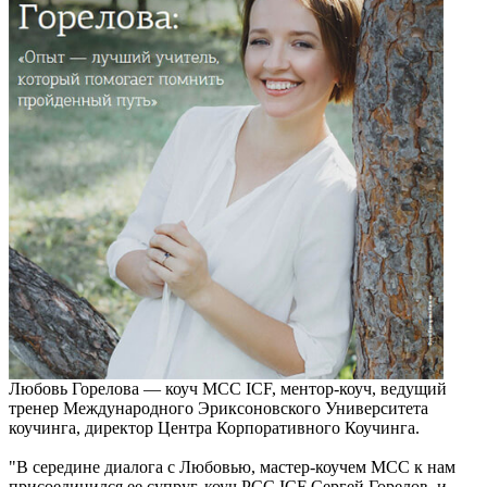
Любовь Горелова — коуч MCC ICF, ментор-коуч, ведущий
тренер Международного Эриксоновского Университета
коучинга, директор Центра Корпоративного Коучинга.
"В середине диалога с Любовью, мастер-коучем МСС к нам
присоединился ее супруг, коуч PCC ICF Сергей Горелов, и