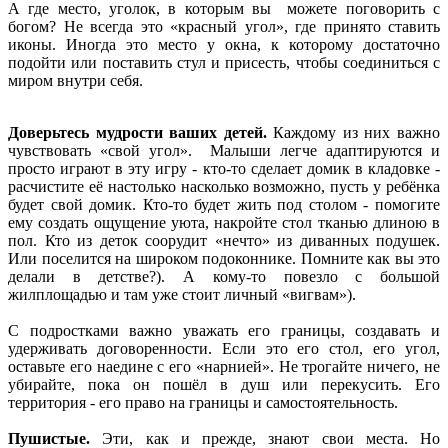
А где место, уголок, в которым вы можете поговорить с
богом? Не всегда это «красный угол», где принято ставить
иконы. Иногда это место у окна, к которому достаточно
подойти или поставить стул и присесть, чтобы соединиться с
миром внутри себя.
Доверьтесь мудрости ваших детей.
Каждому из них важно
чувствовать «свой угол». Малыши легче адаптируются и
просто играют в эту игру - кто-то сделает домик в кладовке -
расчистите её настолько насколько возможно, пусть у ребёнка
будет свой домик. Кто-то будет жить под столом - помогите
ему создать ощущение уюта, накройте стол тканью длиною в
пол. Кто из деток соорудит «нечто» из диванных подушек.
Или поселится на широком подоконнике. Помните как вы это
делали в детстве?). А кому-то повезло с большой
жилплощадью и там уже стоит личный «вигвам»).
С подростками важно уважать его границы, создавать и
удерживать договоренности. Если это его стол, его угол,
оставьте его наедине с его «нарнией». Не трогайте ничего, не
убирайте, пока он пошёл в душ или перекусить. Его
территория - его право на границы и самостоятельность.
Пушистые.
Эти, как и прежде, знают свои места. Но