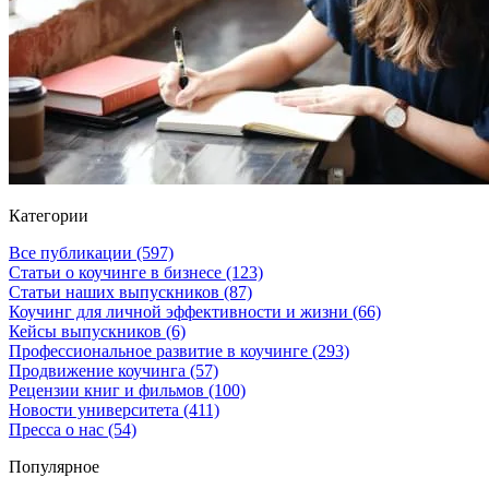
Категории
Все публикации
(597)
Статьи о коучинге в бизнесе
(123)
Статьи наших выпускников
(87)
Коучинг для личной эффективности и жизни
(66)
Кейсы выпускников
(6)
Профессиональное развитие в коучинге
(293)
Продвижение коучинга
(57)
Рецензии книг и фильмов
(100)
Новости университета
(411)
Пресса о нас
(54)
Популярное