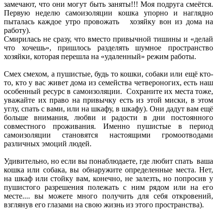
замечают, что они могут быть заняты!!! Моя подруга смеётся.
Первую неделю самоизоляции кошка упорно и наглядно
пыталась каждое утро провожать хозяйку вон из дома на
работу).
Смирилась не сразу, что вместо привычной тишины и «делай
что хочешь», пришлось разделять шумное пространство
хозяйки, которая перешла на «удаленный» режим работы.
Смех смехом, а пушистые, будь то кошки, собаки или ещё кто-
то, кто у вас живет дома из семейства четвероногих, есть наш
особенный ресурс в самоизоляции. Сохраните их места тоже,
уважайте их право на привычку есть из этой миски, в этом
углу, спать с вами, или на шкафу, в шкафу). Они дадут вам ещё
больше внимания, любви и радости в дни постоянного
совместного проживания. Именно пушистые в период
самоизоляции становятся настоящими громоотводами
различных эмоций людей.
Удивительно, но если вы понаблюдаете, где любит спать ваша
кошка или собака, вы обнаружите определенные места. Нет,
на шкаф или стойку вам, конечно, не залезть, но попросив у
пушистого разрешения полежать с ним рядом или на его
месте.... вы можете много получить для себя откровений,
взглянув его глазами на свою жизнь из этого пространства).