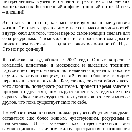
интереснейших музеев в он-лайн и различных творческих
мастер-классов. Бесконечный информационный поток. И весь
– внешний.
Эта статья не про то, как мы реагируем на новые условия
жизни. Эта статья про то, что у нас есть масса возможностей
внутри себя для того, чтобы период самоизоляции сделать для
себя ресурсным. И взаимодействие с пространством дома и
поиск в нем мест силы – одна из таких возможностей. И да.
Это не про фэн-шуй.
Я работаю на «удалёнке» с 2007 года. Очные встречи с
командой, клиентами и московские и выездные тренинги
гармонично переплетались до недавнего времени, пока не
случилась «самоизоляция», и всё очное общение с миром
перешло в режим он-лайн. Безусловно, хочется обнять всех,
кого любишь, поддержать родителей, провести время вместе в
прогулках с друзьями, пожать руку клиентам, увидеть не через
экран улыбки своих студентов, выпускников, коллег и многое
другое, что пока существует само по себе.
Но сейчас время познавать новые ресурсы общения с людьми,
оставаться еще более живым, чувствующим, ресурсным и
человечным. И я замечаю как перестраивается моя
самодисциплина в личном жилом пространстве и отношения