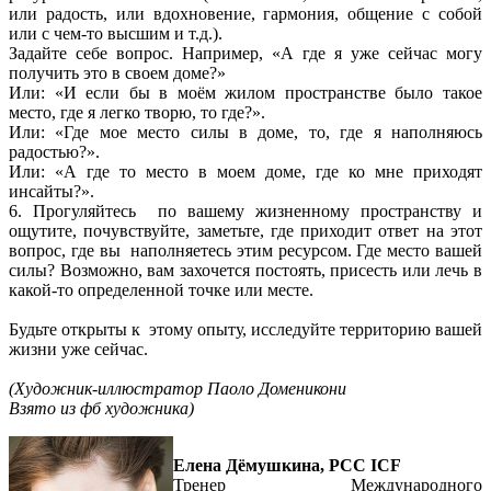
или радость, или вдохновение, гармония, общение с собой
или с чем-то высшим и т.д.).
Задайте себе вопрос. Например, «А где я уже сейчас могу
получить это в своем доме?»
Или: «И если бы в моём жилом пространстве было такое
место, где я легко творю, то где?».
Или: «Где мое место силы в доме, то, где я наполняюсь
радостью?».
Или: «А где то место в моем доме, где ко мне приходят
инсайты?».
6. Прогуляйтесь по вашему жизненному пространству и
ощутите, почувствуйте, заметьте, где приходит ответ на этот
вопрос, где вы наполняетесь этим ресурсом. Где место вашей
силы? Возможно, вам захочется постоять, присесть или лечь в
какой-то определенной точке или месте.
Будьте открыты к этому опыту, исследуйте территорию вашей
жизни уже сейчас.
(Художник-иллюстратор Паоло Доменикони
Взято из фб художника)
Елена Дёмушкина, PCC ICF
Тренер Международного