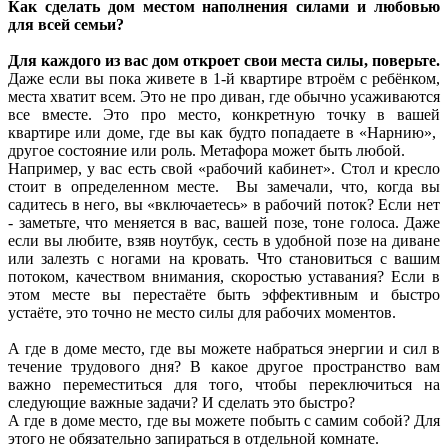
Как сделать дом местом наполнения силами и любовью
для всей семьи?
Для каждого из вас дом откроет свои места силы, поверьте.
Даже если вы пока живете в 1-й квартире втроём с ребёнком,
места хватит всем. Это не про диван, где обычно усаживаются
все вместе. Это про место, конкретную точку в вашей
квартире или доме, где вы как будто попадаете в «Нарнию»,
другое состояние или роль. Метафора может быть любой.
Например, у вас есть свой «рабочий кабинет». Стол и кресло
стоит в определенном месте. Вы замечали, что, когда вы
садитесь в него, вы «включаетесь» в рабочий поток? Если нет
- заметьте, что меняется в вас, вашей позе, тоне голоса. Даже
если вы любите, взяв ноутбук, сесть в удобной позе на диване
или залезть с ногами на кровать. Что становиться с вашим
потоком, качеством внимания, скоростью уставания? Если в
этом месте вы перестаёте быть эффективным и быстро
устаёте, это точно не место силы для рабочих моментов.
А где в доме место, где вы можете набраться энергии и сил в
течение трудового дня? В какое другое пространство вам
важно переместиться для того, чтобы переключиться на
следующие важные задачи? И сделать это быстро?
А где в доме место, где вы можете побыть с самим собой? Для
этого не обязательно запираться в отдельной комнате.