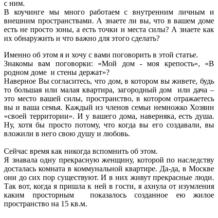
с ним.
В коучинге мы много работаем с внутренним личным и
внешним пространствами. А знаете ли вы, что в вашем доме
есть не просто зоны, а есть точки и места силы? А знаете как
их обнаружить и что важно для этого сделать?
Именно об этом я и хочу с вами поговорить в этой статье.
Знакомы вам поговорки: «Мой дом - моя крепость», «В
родном доме и стены держат»?
Наверное Вы согласитесь, что дом, в котором вы живете, будь
то большая или малая квартира, загородный дом или дача –
это место вашей силы, пространство, в котором отражаетесь
вы и ваша семья. Каждый из членов семьи немножко Хозяин
«своей территории». И у вашего дома, наверняка, есть душа.
Ну, хотя бы просто потому, что когда вы его создавали, вы
вложили в него свою душу и любовь.
Сейчас время как никогда вспомнить об этом.
Я знавала одну прекрасную женщину, которой по наследству
досталась комната в коммунальной квартире. Да-да, в Москве
они до сих пор существуют. И в них живут прекрасные люди.
Так вот, когда я пришла к ней в гости, я ахнула от изумления
каким просторным показалось созданное ею жилое
пространство на 15 кв.м.