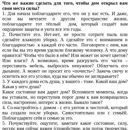
Что же важно сделать для того, чтобы дом открыл вам
свои места силы?
1. Для начала поблагодарите его, что он у вас есть. И даже,
если вы мечтаете о другом пространстве жизни,
поблагодарите тот тёплый дом, который создаёт вам
ощущение защиты и уюта все эти годы.
2. Почистите его. Нет-нет, не просто сотрите пыль или
сделайте влажную уборку. А сделайте это с вниманием и
благодарностью к каждой его части. Поговорите с ним, как
если бы вы это время уделили близкому человеку. А что дому
нравится? Чтобы что было в нём? Или может он хочет цветов?
Или влаги? А возможно, время разгрузить его части –
переставить мебель, выбросить ненужное? Облегчить его
дыхание. А может он просит его «почисть»? Зажечь свечу и
осветить все его уголки, куда вы обычно не заглядываете?
3. У каждого дома есть душа, у вашего - тоже. Какой ваш дом?
Какая у него душа?
Какое состояние вам дарит дом? Вспомните моменты, когда
вы уставали, но переступив порог дома к вам возвращались
сила, настроение, интерес к жизни. Бывало такое?
4. Со-настройтесь с домом - с его уютом и чистотой, который
вы создали после уборки. Самостоятельно или с семьёй.
Поблагодарите себя и семью за это.
5. Почувствуйте, ощутите, заметьте какое состояние, силу,
ресурс вам сейчас важен (спокойствие, или поток творчества,