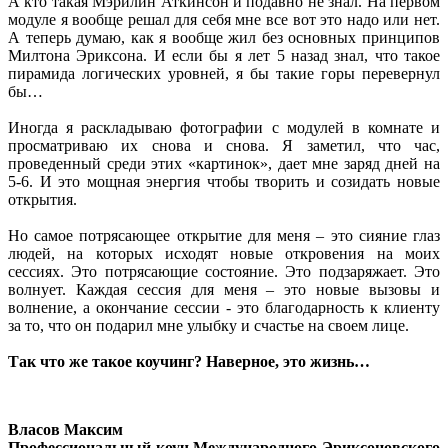
А кто такая Мэрилин Аткинсон и подавно не знал. На первом
модуле я вообще решал для себя мне все вот это надо или нет.
А теперь думаю, как я вообще жил без основных принципов
Милтона Эриксона. И если бы я лет 5 назад знал, что такое
пирамида логических уровней, я бы такие горы перевернул
бы…
Иногда я раскладываю фотографии с модулей в комнате и
просматриваю их снова и снова. Я заметил, что час,
проведенный среди этих «картинок», дает мне заряд дней на
5-6. И это мощная энергия чтобы творить и созидать новые
открытия.
Но самое потрясающее открытие для меня – это сияние глаз
людей, на которых исходят новые откровения на моих
сессиях. Это потрясающие состояние. Это подзаряжает. Это
волнует. Каждая сессия для меня – это новые вызовы и
волнение, а окончание сессии - это благодарность к клиенту
за то, что он подарил мне улыбку и счастье на своем лице.
Так что же такое коучинг? Наверное, это жизнь…
Власов Максим
Профессиональный коуч Международного Эриксоновского