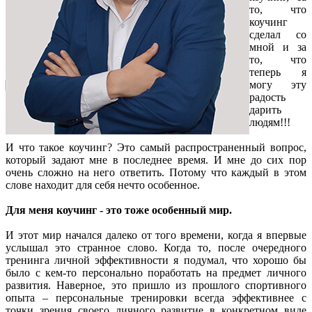
то, что
коучинг
сделал со
мной и за
то, что
теперь я
могу эту
радость
дарить
людям!!!
И что такое коучинг? Это самый распространенный вопрос,
который задают мне в последнее время. И мне до сих пор
очень сложно на него ответить. Потому что каждый в этом
слове находит для себя нечто особенное.
Для меня коучинг - это тоже особенный мир.
И этот мир начался далеко от того времени, когда я впервые
услышал это странное слово. Когда то, после очередного
тренинга личной эффективности я подумал, что хорошо бы
было с кем-то персонально поработать на предмет личного
развития. Наверное, это пришло из прошлого спортивного
опыта – персональные тренировки всегда эффективнее с
точки зрения своего личного развитие в конкретном виде