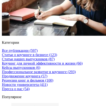
Категории
Все публикации
(597)
Статьи о коучинге в бизнесе
(123)
Статьи наших выпускников
(87)
Коучинг для личной эффективности и жизни
(66)
Кейсы выпускников
(6)
Профессиональное развитие в коучинге
(293)
Продвижение коучинга
(57)
Рецензии книг и фильмов
(100)
Новости университета
(411)
Пресса о нас
(54)
Популярное