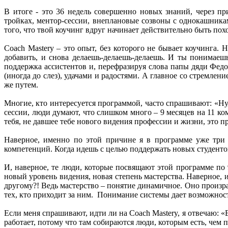
В итоге - это 36 недель совершенно новых знаний, через п
тройках, ментор-сессии, внеплановые созвоны с однокашникам
того, что твой коучинг вдруг начинает действительно быть пох
Coach Mastery – это опыт, без которого не бывает коучинга. 
добавить, и снова делаешь-делаешь-делаешь. И ты понимаешь
поддержка ассистентов и, перефразируя слова папы дяди Федо
(иногда до слез), удачами и радостями. А главное со стремлени
же путем.
Многие, кто интересуется программой, часто спрашивают: «Ну,
сессии, люди думают, что слишком много – 9 месяцев на 11 ком
тебя, не давшее тебе нового видения профессии и жизни, это п
Наверное, именно по этой причине я в программе уже три 
компетенций. Когда идешь с целью поддержать новых студентов
И, наверное, те люди, которые посвящают этой программе по 
новый уровень видения, новая степень мастерства. Наверное,
другому?! Ведь мастерство – понятие динамичное. Оно произр
тех, кто приходит за ним. Понимание системы дает возможность
Если меня спрашивают, идти ли на Coach Mastery, я отвечаю: «Е
работает, потому что там собираются люди, которым есть, чем п