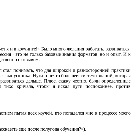
т я и в коучинге!» Было много желания работать, развиваться,
ия - это не только базовые знания форматов, но и опыт. И к
дственно с отзывом.
я стал понимать, что для широкой и разносторонней практики
чок выпускника. Нужно нечто большее: система знаний, которая
 развиваться дальше. Плюс, скажу честно, были определенные
оя тихо кричала, чтобы я искал пути поспокойнее, против
астием пытая всех коучей, кто попадался мне в процессе моего
ассказать еще после полугода обучения?»).