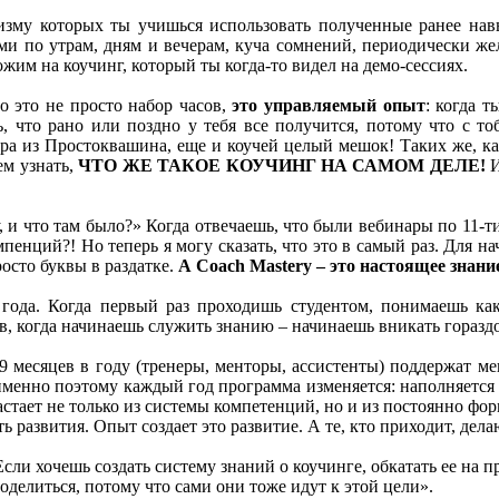
ризму которых ты учишься использовать полученные ранее нав
и по утрам, дням и вечерам, куча сомнений, периодически жел
ожим на коучинг, который ты когда-то видел на демо-сессиях.
Но это не просто набор часов,
это управляемый опыт
: когда 
, что рано или поздно у тебя все получится, потому что с т
ра из Простоквашина, еще и коучей целый мешок! Таких же, ка
ем узнать,
ЧТО ЖЕ ТАКОЕ КОУЧИНГ НА САМОМ ДЕЛЕ!
И
 и что там было?» Когда отвечаешь, что были вебинары по 11-т
пенций?! Но теперь я могу сказать, что это в самый раз. Для н
росто буквы в раздатке.
А Coach Mastery – это настоящее знани
года. Когда первый раз проходишь студентом, понимаешь как 
, когда начинаешь служить знанию – начинаешь вникать гораздо
9 месяцев в году (тренеры, менторы, ассистенты) поддержат мен
 именно поэтому каждый год программа изменяется: наполняется
астает не только из системы компетенций, но и из постоянно ф
 развития. Опыт создает это развитие. А те, кто приходит, дела
сли хочешь создать систему знаний о коучинге, обкатать ее на п
оделиться, потому что сами они тоже идут к этой цели».