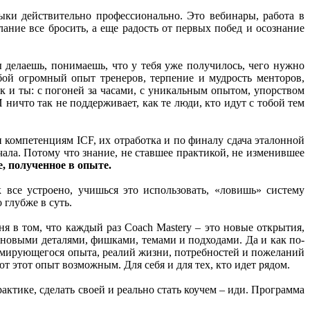
ыки действительно профессионально. Это вебинары, работа в
ание все бросить, а еще радость от первых побед и осознание
ты делаешь, понимаешь, что у тебя уже получилось, чего нужно
обой огромный опыт тренеров, терпение и мудрость менторов,
к и ты: с погоней за часами, с уникальным опытом, упорством
 ничто так не поддерживает, как те люди, кто идут с тобой тем
и компетенциям ICF, их отработка и по финалу сдача эталонной
ачала. Потому что знание, не ставшее практикой, не изменившее
е, полученное в опыте.
все устроено, учишься это использовать, «ловишь» систему
 глубже в суть.
я в том, что каждый раз Coach Mastery – это новые открытия,
 новыми деталями, фишками, темами и подходами. Да и как по-
ормирующегося опыта, реалий жизни, потребностей и пожеланий
ют этот опыт возможным. Для себя и для тех, кто идет рядом.
рактике, сделать своей и реально стать коучем – иди. Программа