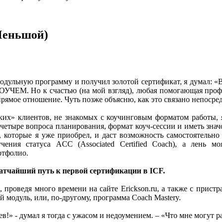
Меньшой)
одульную программу и получил золотой сертификат, я думал: «Во
ЧЕМ. Но к счастью (на мой взгляд), любая помогающая професс
прямое отношение. Чуть позже объясню, как это связано непосре
ких» клиентов, не знакомых с коучинговым форматом работы, 
 четыре вопроса планирования, формат коуч-сессии и иметь зна
, которые я уже приобрел, и даст возможность самостоятельно
ения статуса ACC (Associated Certified Coach), а лень м
ртфолио.
ратчайший путь к первой сертификации в ICF.
 проведя много времени на сайте Erickson.ru, а также с пристр
 модуль, или, по-другому, программа Coach Mastery.
ев!» - думал я тогда с ужасом и недоумением. – «Что мне могут р