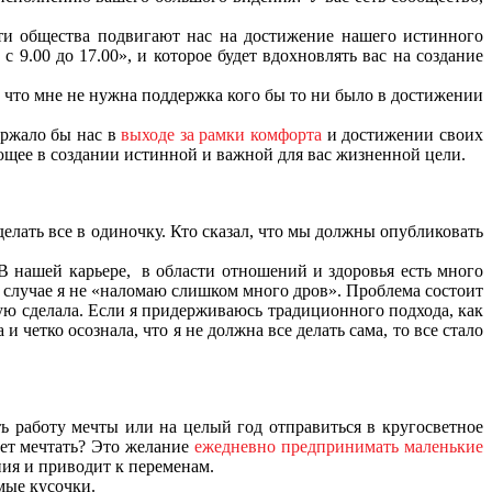
 эти общества подвигают нас на достижение нашего истинного
 9.00 до 17.00», и которое будет вдохновлять вас на создание
ма, что мне не нужна поддержка кого бы то ни было в достижении
ержало бы нас в
выходе за рамки комфорта
и достижении своих
ающее в создании истинной и важной для вас жизненной цели.
делать все в одиночку. Кто сказал, что мы должны опубликовать
. В нашей карьере, в области отношений и здоровья есть много
м случае я не «наломаю слишком много дров». Проблема состоит
орую сделала. Если я придерживаюсь традиционного подхода, как
четко осознала, что я не должна все делать сама, то все стало
ь работу мечты или на целый год отправиться в кругосветное
ает мечтать? Это желание
ежедневно предпринимать маленькие
ния и приводит к переменам.
мые кусочки.