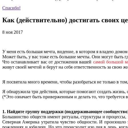
Спасибо!
Как (действительно) достигать своих ц
8 ноя 2017
У меня есть большая мечта, видение, в котором я владею домом
Может быть, у вас тоже есть большие мечты. Они могут быть гд
Что останавливает вас от достижения вашей
самой большой м
живут своей мечтой и берут на себя ответственность за свою ж
Я посвятила много времени, чтобы разобраться не только в том
Я обнаружила три действия, которые помогают создать жизнь, 
(*Это означает быть приверженным и делать то, что требуется 
1. Найдите группу поддержки (поддерживающее сообщество
Большинство обществ имеют ритуалы, структуры и процессы, 
Северная Америка утратила чувство общности. И произошло эт
рождениях и юбилеях. Но что происходит изо дня в день, ког