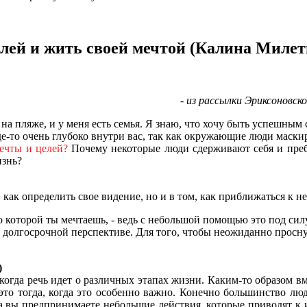
елей и жить своей мечтой (Калина Милет
- из рассылки Эриксоновс
 на пляже, и у меня есть семья. Я знаю, что хочу быть успешны
е-то очень глубоко внутри вас, так как окружающие люди маскир
ечты и целей?
Почему некоторые люди сдерживают себя и пребы
изнь?
, как определить свое видение, но и в том, как приближаться к 
о которой ты мечтаешь, - ведь с небольшой помощью это под си
в долгосрочной перспективе. Для того, чтобы неожиданно просну
)
когда речь идет о различных этапах жизни. Каким-то образом
о тогда, когда это особенно важно. Конечно большинство люде
да вы предпринимаете небольшие действия, которые приводят к