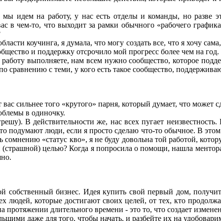
да мы идем на работу, у нас есть отделы и команды, но разве
с в чем-то, что выходит за рамки обычного «рабочего графика с
?
бласти коучинга, я думала, что могу создать все, что я хочу са
общество и поддержку отсрочило мой прогресс более чем на год.
ю работу выполняете, нам всем нужно сообщество, которое подд
по сравнению с теми, у кого есть такое сообщество, поддержив
 вас сильнее того «крутого» парня, который думает, что может с
облемы в одиночку.
грешу). В действительности же, нас всех пугает неизвестность
 что подумают люди, если я просто сделаю что-то обычное. В это
ть сомнению «статус кво», я не буду довольна той работой, кот
 (страшной) целью? Когда я попросила о помощи, нашла ментора и 
шно.
й собственный бизнес. Идея купить свой первый дом, получит
ех людей, которые достигают своих целей, от тех, кто продолж
 протяжении длительного времени - это то, что создает измене
ьшими даже для того, чтобы начать, и разбейте их на удобовари