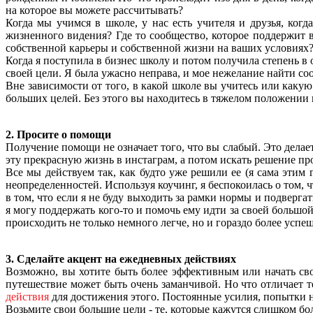
на которое вы можете рассчитывать?
Когда мы учимся в школе, у нас есть учителя и друзья, ког
жизненного видения? Где то сообщество, которое поддержит ва
собственной карьеры и собственной жизни на ваших условиях
Когда я поступила в бизнес школу и потом получила степень в о
своей цели. Я была ужасно неправа, и мое нежелание найти со
Вне зависимости от того, в какой школе вы учитесь или каку
больших целей. Без этого вы находитесь в тяжелом положении 
2. Просите о помощи
Получение помощи не означает того, что вы слабый. Это делает
эту прекрасную жизнь в инстаграм, а потом искать решение пр
Все мы действуем так, как будто уже решили ее (я сама этим 
неопределенностей. Используя коучинг, я беспокоилась о том,
в том, что если я не буду выходить за рамки нормы и подверга
я могу поддержать кого-то и помочь ему идти за своей большой
происходить не только немного легче, но и гораздо более успе
3.
Сделайте акцент на ежедневных действиях
Возможно, вы хотите быть более эффективным или начать сво
путешествие может быть очень заманчивой. Но что отличает т
действия
для достижения этого. Постоянные усилия, попытки на
Возьмите свои большие цели - те, которые кажутся слишком бол