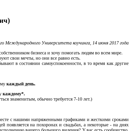
ич)
кого Международного Университета коучинга, 14 июня 2017 года
м собственником бизнеса и хочу помогать людям во всем мире.
уют свои мечты, но они все равно есть.
вают в состоянии самоуспокоенности, в то время как другие
нему
каждый день.
лу
каждому*.
ться знаменитым, обычно требуется 7-10 лет.)
 вместе с нашими напряженными графиками и жесткими сроками
й появляется на похоронах и свадьбах, а некоторые - на днях
 исполнению вашего большого видения? У вас есть сообщество,