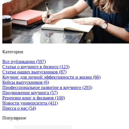
Категории
Все публикации
(597)
Статьи о коучинге в бизнесе
(123)
Статьи наших выпускников
(87)
Коучинг для личной эффективности и жизни
(66)
Кейсы выпускников
(6)
Профессиональное развитие в коучинге
(293)
Продвижение коучинга
(57)
Рецензии книг и фильмов
(100)
Новости университета
(411)
Пресса о нас
(54)
Популярное