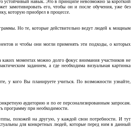
-то устойчивый навык. Это в принципе невозможно за короткий
жет замотивировать его, чтобы он и после обучения, уже без
ику, которую приобрел в процессе.
граммы. Но те, которые действительно ведут людей к мощным
лиентов и чтобы они могли применять эти подходы, о которых
 на каких моментах можно долго фокус внимания участников не
ктическим заданием, а где необходима визуальная картинка
е, у кого Вы планируете учиться. По возможности узнайте,
онкретную аудиторию и по ее персонализированным запросам.
ть программу при необходимости.
уппы, похожей на другую, у каждой свои потребности. И тут
 актуальны для конкретных людей, которые перед ним в данный