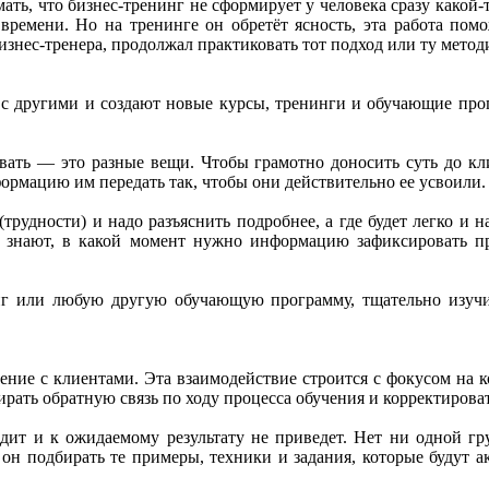
ать, что бизнес-тренинг не сформирует у человека сразу какой
времени. Но на тренинге он обретёт ясность, эта работа помо
знес-тренера, продолжал практиковать тот подход или ту метод
ю с другими и создают новые курсы, тренинги и обучающие про
авать — это разные вещи. Чтобы грамотно доносить суть до к
формацию им передать так, чтобы они действительно ее усвоили.
(трудности) и надо разъяснить подробнее, а где будет легко и
и знают, в какой момент нужно информацию зафиксировать пра
инг или любую другую обучающую программу, тщательно изучит
ние с клиентами. Эта взаимодействие строится с фокусом на к
рать обратную связь по ходу процесса обучения и корректирова
одит и к ожидаемому результату не приведет. Нет ни одной гр
и он подбирать те примеры, техники и задания, которые будут