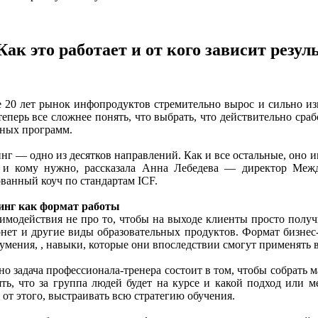
ак это работает и от кого зависит резу
е 20 лет рынок инфопродуктов стремительно вырос и сильно и
теперь все сложнее понять, что выбрать, что действительно сраб
ьных программ.
нг — одно из десятков направлений. Как и все остальные, оно и
м и кому нужно, рассказала Анна Лебедева — директор Межд
ванный коуч по стандартам ICF.
инг как формат работы
аимодействия не про то, чтобы на выходе клиенты просто полу
рнет и другие виды образовательных продуктов. Формат бизнес
мения, , навыки, которые они впоследствии смогут применять в
о задача профессионала-тренера состоит в том, чтобы собрать 
ть, что за группа людей будет на курсе и какой подход или м
 от этого, выстраивать всю стратегию обучения.