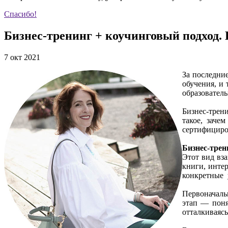
Спасибо!
Бизнес-тренинг + коучинговый подход. К
7 окт 2021
За последни
обучения, и 
образовател
Бизнес-трени
такое, заче
сертифициро
Бизнес-трен
Этот вид вз
книги, инте
конкретные у
Первоначальн
этап — поня
отталкиваясь