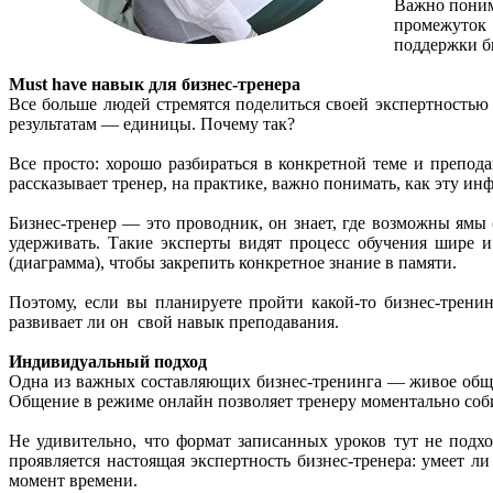
Важно поним
промежуток 
поддержки би
Must have навык для бизнес-тренера
Все больше людей стремятся поделиться своей экспертность
результатам — единицы. Почему так?
Все просто: хорошо разбираться в конкретной теме и препод
рассказывает тренер, на практике, важно понимать, как эту ин
Бизнес-тренер — это проводник, он знает, где возможны ямы 
удерживать. Такие эксперты видят процесс обучения шире 
(диаграмма), чтобы закрепить конкретное знание в памяти.
Поэтому, если вы планируете пройти какой-то бизнес-трен
развивает ли он свой навык преподавания.
Индивидуальный подход
Одна из важных составляющих бизнес-тренинга — живое обще
Общение в режиме онлайн позволяет тренеру моментально соби
Не удивительно, что формат записанных уроков тут не подх
проявляется настоящая экспертность бизнес-тренера: умеет л
момент времени.