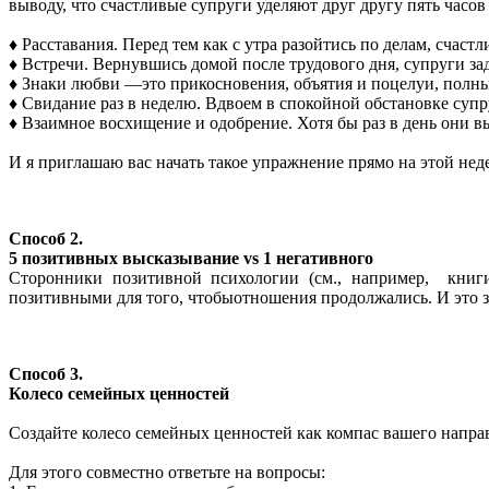
выводу, что счастливые супруги уделяют друг другу пять часо
♦ Расставания. Перед тем как с утра разойтись по делам, счаст
♦ Встречи. Вернувшись домой после трудового дня, супруги заду
♦ Знаки любви —это прикосновения, объятия и поцелуи, полные
♦ Свидание раз в неделю. Вдвоем в спокойной обстановке супру
♦ Взаимное восхищение и одобрение. Хотя бы раз в день они вы
И я приглашаю вас начать такое упражнение прямо на этой неде
Способ 2.
5 позитивных высказывание vs 1 негативного
Сторонники позитивной психологии (см., например, книг
позитивными для того, чтобыотношения продолжались. И это 
Способ 3.
Колесо семейных ценностей
Создайте колесо семейных ценностей как компас вашего напра
Для этого совместно ответьте на вопросы: