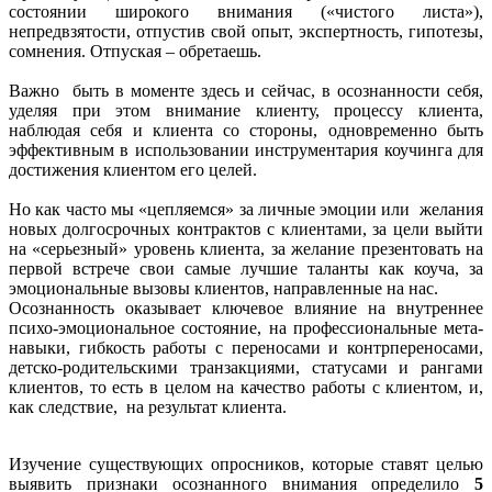
состоянии широкого внимания («чистого листа»),
непредвзятости, отпустив свой опыт, экспертность, гипотезы,
сомнения. Отпуская – обретаешь.
Важно быть в моменте здесь и сейчас, в осознанности себя,
уделяя при этом внимание клиенту, процессу клиента,
наблюдая себя и клиента со стороны, одновременно быть
эффективным в использовании инструментария коучинга для
достижения клиентом его целей.
Но как часто мы «цепляемся» за личные эмоции или желания
новых долгосрочных контрактов с клиентами, за цели выйти
на «серьезный» уровень клиента, за желание презентовать на
первой встрече свои самые лучшие таланты как коуча, за
эмоциональные вызовы клиентов, направленные на нас.
Осознанность оказывает ключевое влияние на внутреннее
психо-эмоциональное состояние, на профессиональные мета-
навыки, гибкость работы с переносами и контрпереносами,
детско-родительскими транзакциями, статусами и рангами
клиентов, то есть в целом на качество работы с клиентом, и,
как следствие, на результат клиента.
Изучение существующих опросников, которые ставят целью
выявить признаки осознанного внимания определило
5