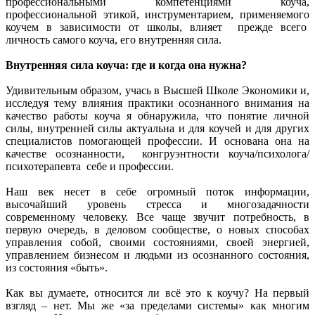
профессиональными компетенциями коуча,
профессиональной этикой, инструментарием, применяемого
коучем в зависимости от школы, влияет прежде всего
личность самого коуча, его внутренняя сила.
Внутренняя сила коуча: где и когда она нужна?
Удивительным образом, учась в Высшей Школе Экономики и,
исследуя тему влияния практики осознанного внимания на
качество работы коуча я обнаружила, что понятие личной
силы, внутренней силы актуальна и для коучей и для других
специалистов помогающей профессии. И основана она на
качестве осознанности, конгруэнтности коуча/психолога/
психотерапевта себе и профессии.
Наш век несет в себе огромный поток информации,
высочайший уровень стресса и многозадачности
современному человеку. Все чаще звучит потребность, в
первую очередь, в деловом сообществе, о новых способах
управления собой, своими состояниями, своей энергией,
управлением бизнесом и людьми из осознанного состояния,
из состояния «быть».
Как вы думаете, относится ли всё это к коучу? На первый
взгляд – нет. Мы же «за пределами системы» как многим