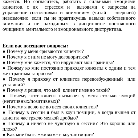
кажется. Но согласитесь, работать с сильными эмоциями
клиентов, с их стрессом и вызовами, с запросом на
управление состояниями и вниманием (читай – энергией)
невозможно, если ты не практикуешь навыки собственного
внимания и не находишься в дисциплине постоянного
очищения ментального и эмоционального диструктива.
Если вас посещают вопросы:
● Почему у меня срываются клиенты?
● Почему я с ним не могу договориться?
● Почему мне кажется, что нарушают мои границы?
● Почему ко мне постоянно приходят клиенты с одним и тем
же странным запросом?
● Почему я прихожу от клиентов перевозбужденный или
уставший?
● Почему я решил, что мой клиент именно такой?
● Почему этот клиент вызывает у меня столько эмоций
(негативных/позитивных)?
● Почему я верю не во всех своих клиентов?
● Почему в сессии я был в коуч-позиции, а когда вышел от
клиента час трясло мелкой дробью?
● Почему я ничего не чувствую в сессии? Это хорошо или
плохо?
● Как мне быть «живым» в коуч-позиции?