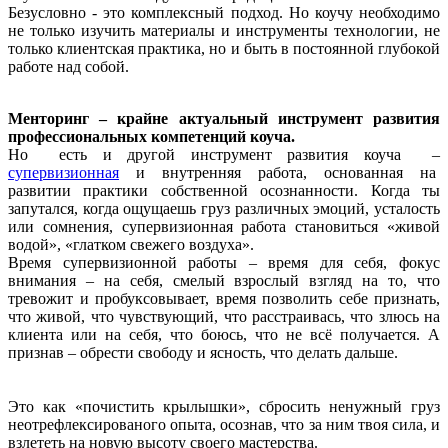
Безусловно - это комплексный подход. Но коучу необходимо
не только изучить материалы и инструменты технологии, не
только клиентская практика, но и быть в постоянной глубокой
работе над собой.
Менторинг – крайне актуальный инструмент развития
профессиональных компетенций коуча.
Но есть и другой инструмент развития коуча –
супервизионная
и внутренняя работа, основанная на
развитии практики собственной осознанности. Когда ты
запутался, когда ощущаешь груз различных эмоций, усталость
или сомнения, супервизионная работа становиться «живой
водой», «глатком свежего воздуха».
Время супервизионной работы – время для себя, фокус
внимания – на себя, смелый взрослый взгляд на то, что
тревожит и пробуксовывает, время позволить себе признать,
что живой, что чувствующий, что расстраивась, что злюсь на
клиента или на себя, что боюсь, что не всё получается. А
признав – обрести свободу и ясность, что делать дальше.
Это как «почистить крылышки», сбросить ненужный груз
неотрефлексированого опыта, осознав, что за ним твоя сила, и
взлететь на новую высоту своего мастерства.