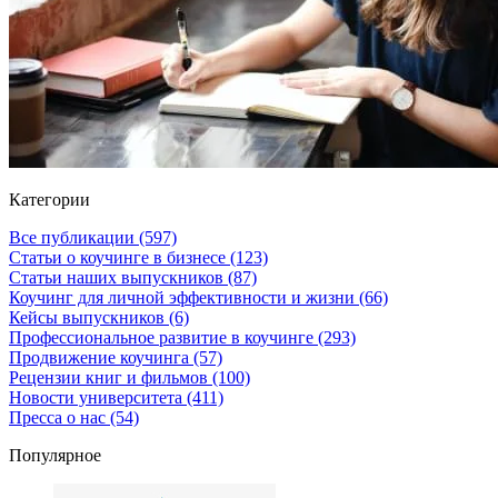
Категории
Все публикации
(597)
Статьи о коучинге в бизнесе
(123)
Статьи наших выпускников
(87)
Коучинг для личной эффективности и жизни
(66)
Кейсы выпускников
(6)
Профессиональное развитие в коучинге
(293)
Продвижение коучинга
(57)
Рецензии книг и фильмов
(100)
Новости университета
(411)
Пресса о нас
(54)
Популярное