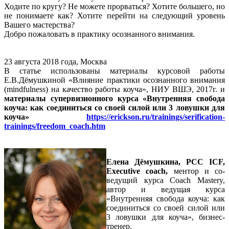
Ходите по кругу? Не можете прорваться? Хотите большего, но
не понимаете как? Хотите перейти на следующий уровень
Вашего мастерства?
Добро пожаловать в практику осознанного внимания.
23 августа 2018 года, Москва
В статье использованы материалы курсовой работы
Е.В.Дёмушкиной «Влияние практики осознанного внимания
(mindfulness) на качество работы коуча», НИУ ВШЭ, 2017г. и
материалы супервизионного курса «Внутренняя свобода
коуча: как соединиться со своей силой или 3 ловушки для
коуча»
https://erickson.ru/trainings/serification-
trainings/freedom_coach.htm
Елена Дёмушкина, PCC ICF,
Executive coach,
ментор и со-
ведущий курса Coach Mastery,
автор и ведущая курса
«Внутренняя свобода коуча: как
соединиться со своей силой или
3 ловушки для коуча», бизнес-
тренер.