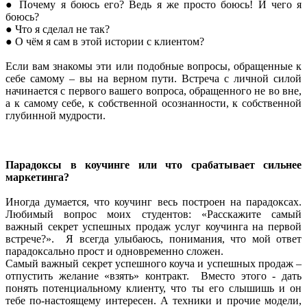
● Почему я боюсь его? Ведь я же просто боюсь! И чего я
боюсь?
● Что я сделал не так?
● О чём я сам в этой истории с клиентом?
Если вам знакомы эти или подобные вопросы, обращенные к
себе самому – вы на верном пути. Встреча с личной силой
начинается с первого вашего вопроса, обращенного не во вне,
а к самому себе, к собственной осознанности, к собственной
глубинной мудрости.
Парадоксы в коучинге или что срабатывает сильнее
маркетинга?
Иногда думается, что коучинг весь построен на парадоксах.
Любимый вопрос моих студентов: «Расскажите самый
важный секрет успешных продаж услуг коучинга на первой
встрече?». Я всегда улыбаюсь, понимания, что мой ответ
парадоксально прост и одновременно сложен.
Самый важный секрет успешного коуча и успешных продаж –
отпустить желание «взять» контракт. Вместо этого - дать
понять потенциальному клиенту, что ты его слышишь и он
тебе по-настоящему интересен. А техники и прочие модели,